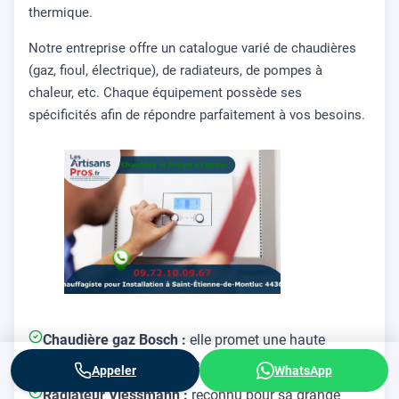
thermique.
Notre entreprise offre un catalogue varié de chaudières
(gaz, fioul, électrique), de radiateurs, de pompes à
chaleur, etc. Chaque équipement possède ses
spécificités afin de répondre parfaitement à vos besoins.
Chaudière gaz Bosch :
elle promet une haute
performance énergétique.
Appeler
WhatsApp
Radiateur Viessmann :
reconnu pour sa grande