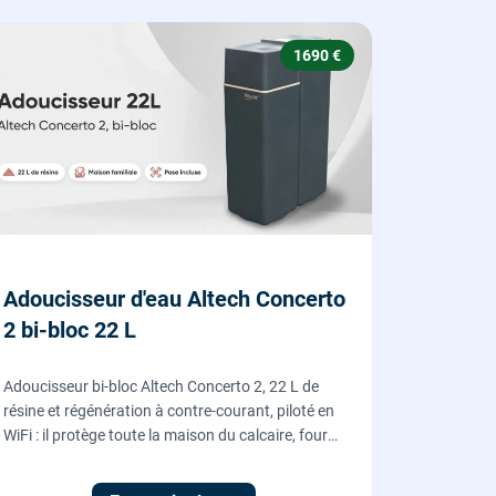
1690 €
Adoucisseur d'eau Altech Concerto
2 bi-bloc 22 L
Adoucisseur bi-bloc Altech Concerto 2, 22 L de
résine et régénération à contre-courant, piloté en
WiFi : il protège toute la maison du calcaire, fourni,
posé et mis en service par nos plombiers.