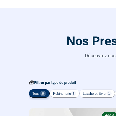
Nos Pres
Découvrez no
🧰
Filtrer par type de produit
Tous
Robinetterie
Lavabo et Évier
28
9
1
690 €