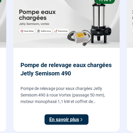
Pompe de relevage eaux chargées
Jetly Semisom 490
Pompe de relevage pour eaux chargées Jetly
Semisom 490 à roue Vortex (passage 50 mm),
moteur monophasé 1,1 kW et coffret de
démarrage : l'évacuation des eaux usées d'un
sous-sol vers l'égout, fournie et posée par nos
En savoir plus
plombiers.