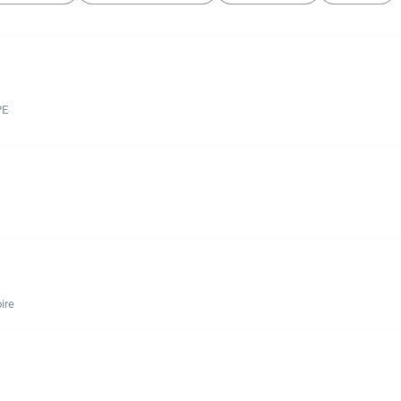
PE
ire