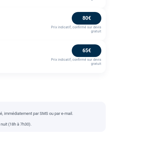
80€
Prix indicatif, confirmé sur devis
gratuit
65€
Prix indicatif, confirmé sur devis
gratuit
llé, immédiatement par SMS ou par e-mail.
nuit (18h à 7h30).