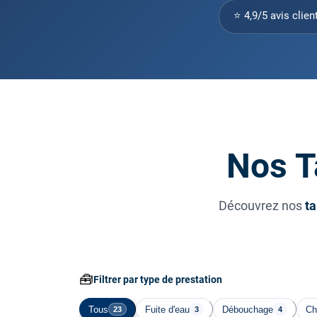
⭐ 4,9/5 avis clien
Nos T
Découvrez nos
ta
🧰
Filtrer par type de prestation
Tous
Fuite d'eau
Débouchage
Ch
23
3
4