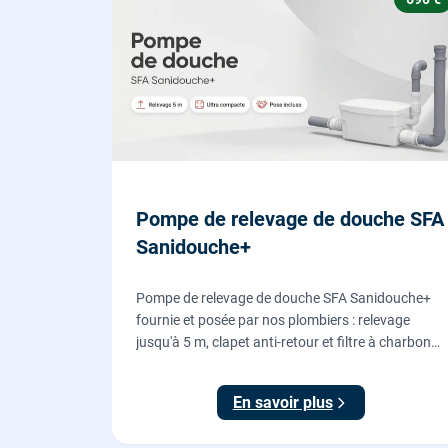
Pompe de relevage de douche SFA
Sanidouche+
Pompe de relevage de douche SFA Sanidouche+
fournie et posée par nos plombiers : relevage
jusqu'à 5 m, clapet anti-retour et filtre à charbon
actif anti-odeurs, pour évacuer une douche située
sous le niveau d'évacuation.
En savoir plus