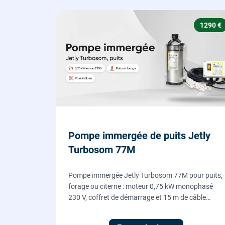
1290 €
Pompe immergée de puits Jetly
Turbosom 77M
Pompe immergée Jetly Turbosom 77M pour puits,
forage ou citerne : moteur 0,75 kW monophasé
230 V, coffret de démarrage et 15 m de câble
fournis. L'eau claire remontée vers l'arrosage ou la
maison, fournie et posée par nos plombiers.