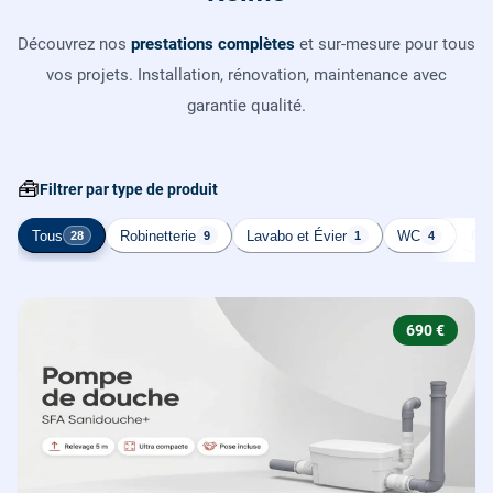
Découvrez nos
prestations complètes
et sur-mesure pour tous
vos projets. Installation, rénovation, maintenance avec
garantie qualité.
🧰
Filtrer par type de produit
Tous
Robinetterie
Lavabo et Évier
WC
Cha
28
9
1
4
690 €