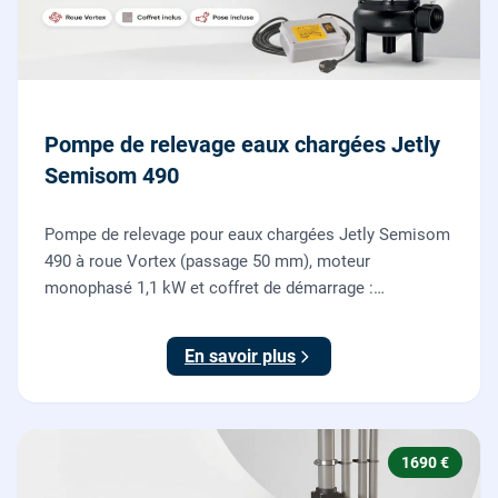
Pompe de relevage eaux chargées Jetly
Semisom 490
Pompe de relevage pour eaux chargées Jetly Semisom
490 à roue Vortex (passage 50 mm), moteur
monophasé 1,1 kW et coffret de démarrage :
l'évacuation des eaux usées d'un sous-sol vers l'égout,
fournie et posée par nos plombiers.
En savoir plus
1690 €