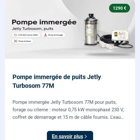
1290 €
Pompe immergée de puits Jetly
Turbosom 77M
Pompe immergée Jetly Turbosom 77M pour puits,
forage ou citerne : moteur 0,75 kW monophasé 230 V,
coffret de démarrage et 15 m de câble fournis. L'eau
claire remontée vers l'arrosage ou la maison, fournie
et posée par nos plombiers.
En savoir plus