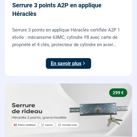
Serrure 3 points A2P en applique
Héraclès
Serrure 3 points en applique Héraclès certifiée A2P 1
étoile : mécanisme 63MC, cylindre Y8 avec carte de
propriété et 4 clés, protecteur de cylindre en acier
trempé. Fournie et posée par nos serruriers pour
renforcer une porte d'entrée existante.
En savoir plus
299 €