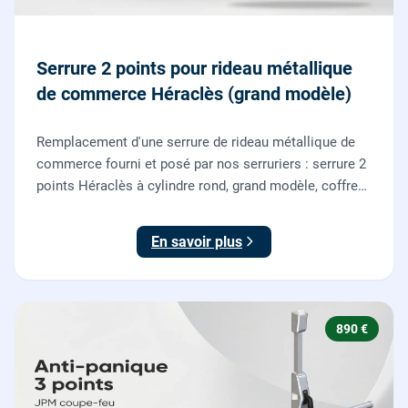
Serrure 2 points pour rideau métallique
de commerce Héraclès (grand modèle)
Remplacement d'une serrure de rideau métallique de
commerce fourni et posé par nos serruriers : serrure 2
points Héraclès à cylindre rond, grand modèle, coffre
155 x 55 mm, adaptation de la tringle plate et réglage
des deux points de verrouillage.
En savoir plus
890 €