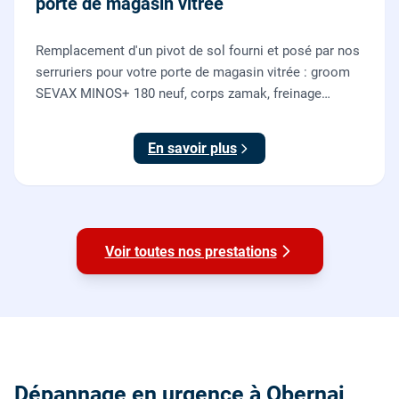
porte de magasin vitrée
Remplacement d'un pivot de sol fourni et posé par nos
serruriers pour votre porte de magasin vitrée : groom
SEVAX MINOS+ 180 neuf, corps zamak, freinage
hydraulique et double action. Dépose, scellement au
sol, réglage et essais. 995 euros HT (1194 TTC).
En savoir plus
Voir toutes nos prestations
Dépannage en urgence à Obernai