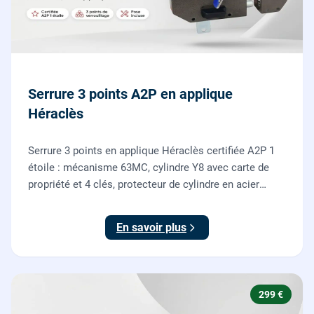
Serrure 3 points A2P en applique
Héraclès
Serrure 3 points en applique Héraclès certifiée A2P 1
étoile : mécanisme 63MC, cylindre Y8 avec carte de
propriété et 4 clés, protecteur de cylindre en acier
trempé. Fournie et posée par nos serruriers pour
renforcer une porte d'entrée existante.
En savoir plus
299 €