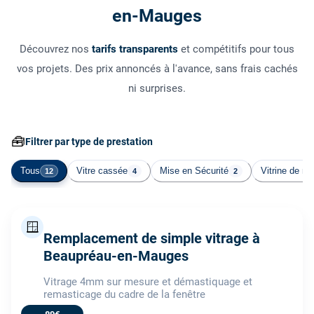
en-Mauges
Découvrez nos
tarifs transparents
et compétitifs pour tous
vos projets. Des prix annoncés à l'avance, sans frais cachés
ni surprises.
🧰
Filtrer par type de prestation
Tous
Vitre cassée
Mise en Sécurité
Vitrine de m
12
4
2
🪟
Remplacement de simple vitrage à
Beaupréau-en-Mauges
Vitrage 4mm sur mesure et démastiquage et
remasticage du cadre de la fenêtre