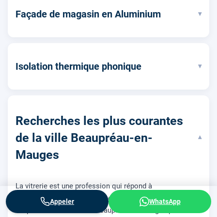
Façade de magasin en Aluminium
▾
Isolation thermique phonique
▾
Recherches les plus courantes
de la ville Beaupréau-en-
▾
Mauges
La vitrerie est une profession qui répond à
d’innombrables demandes. Les requêtes les plus
Appeler
WhatsApp
fréquentes des clients à Beaupréau-en-Mauges pour