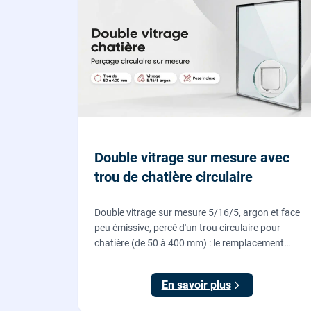
Double vitrage sur mesure avec
trou de chatière circulaire
Double vitrage sur mesure 5/16/5, argon et face
peu émissive, percé d'un trou circulaire pour
chatière (de 50 à 400 mm) : le remplacement
propre pour installer une chatière sur un vitrage,
fourni et posé par nos vitriers.
En savoir plus