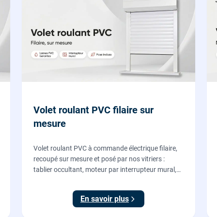
Volet roulant PVC filaire sur
mesure
Volet roulant PVC à commande électrique filaire,
recoupé sur mesure et posé par nos vitriers :
tablier occultant, moteur par interrupteur mural,
pose en rénovation sans changer la fenêtre,
garantie 2 ans.
En savoir plus