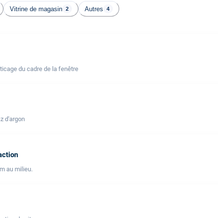
Vitrine de magasin
Autres
2
4
icage du cadre de la fenêtre
z d'argon
action
lm au milieu.