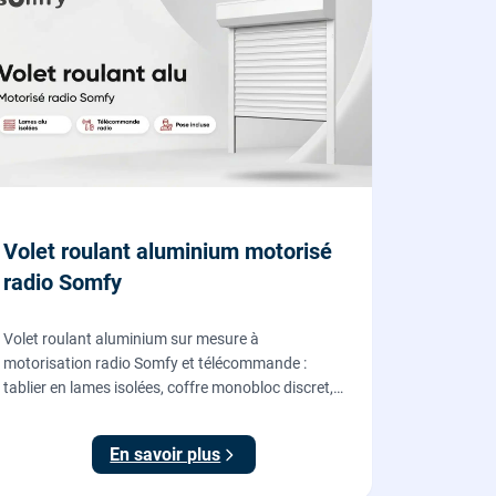
Volet roulant aluminium motorisé
radio Somfy
Volet roulant aluminium sur mesure à
motorisation radio Somfy et télécommande :
tablier en lames isolées, coffre monobloc discret,
fourni et posé par nos vitriers pour vos fenêtres,
portes-fenêtres et baies coulissantes.
En savoir plus