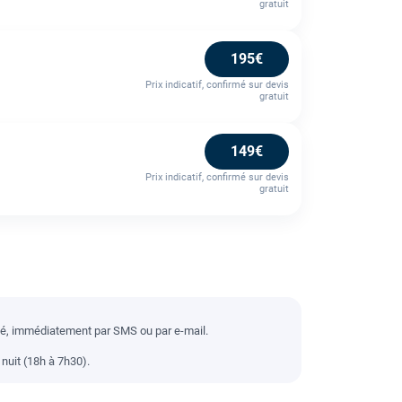
gratuit
195€
Prix indicatif, confirmé sur devis
gratuit
149€
Prix indicatif, confirmé sur devis
gratuit
llé, immédiatement par SMS ou par e-mail.
nuit (18h à 7h30).