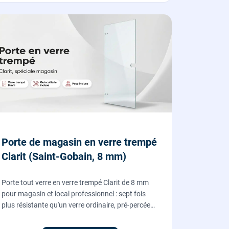
Porte de magasin en verre trempé
Clarit (Saint-Gobain, 8 mm)
Porte tout verre en verre trempé Clarit de 8 mm
pour magasin et local professionnel : sept fois
plus résistante qu'un verre ordinaire, pré-percée
pour serrure et paumelles, fournie et posée par
nos vitriers avec sa quincaillerie (pivots, serrure,