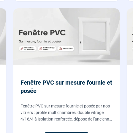
Fenêtre PVC sur mesure fournie et
posée
Fenêtre PVC sur mesure fournie et posée par nos
vitriers : profilé multichambres, double vitrage
4/16/4 à isolation renforcée, dépose de l'ancienne
menuiserie et finitions comprises. À partir de 690
€ TTC posée, TVA 10 %.