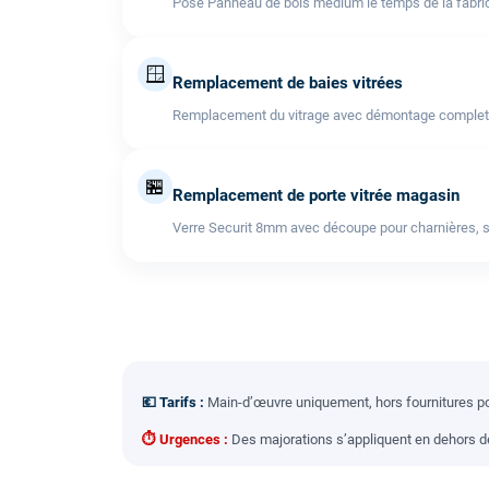
Pose Panneau de bois médium le temps de la fabric
🪟
Remplacement de baies vitrées
Remplacement du vitrage avec démontage complet de l
🏪
Remplacement de porte vitrée magasin
Verre Securit 8mm avec découpe pour charnières, s
💶 Tarifs :
Main-d’œuvre uniquement, hors fournitures pou
⏱ Urgences :
Des majorations s’appliquent en dehors des