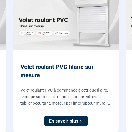
Volet roulant PVC filaire sur
mesure
Volet roulant PVC à commande électrique filaire,
recoupé sur mesure et posé par nos vitriers :
tablier occultant, moteur par interrupteur mural,
pose en rénovation sans changer la fenêtre,
garantie 2 ans.
En savoir plus