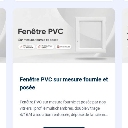
Fenêtre PVC sur mesure fournie et
posée
Fenêtre PVC sur mesure fournie et posée par nos
vitriers : profilé multichambres, double vitrage
4/16/4 à isolation renforcée, dépose de l'ancienne
menuiserie et finitions comprises. À partir de 690
€ TTC posée, TVA 10 %.