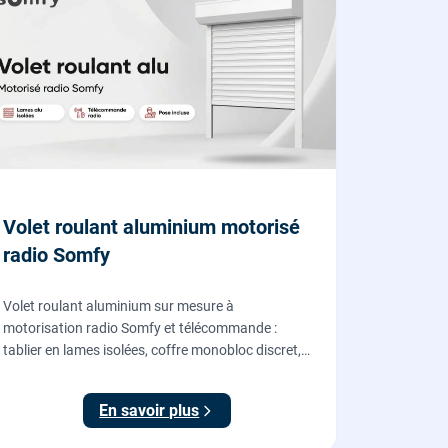
Volet roulant aluminium motorisé
radio Somfy
Volet roulant aluminium sur mesure à
motorisation radio Somfy et télécommande :
tablier en lames isolées, coffre monobloc discret,
fourni et posé par nos vitriers pour vos fenêtres,
portes-fenêtres et baies coulissantes.
En savoir plus