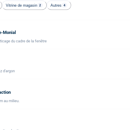
Vitrine de magasin
Autres
2
4
e-Monial
icage du cadre de la fenêtre
z d'argon
action
lm au milieu.