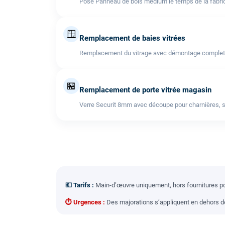
Pose Panneau de bois médium le temps de la fabric
🪟
Remplacement de baies vitrées
Remplacement du vitrage avec démontage complet de l
🏪
Remplacement de porte vitrée magasin
Verre Securit 8mm avec découpe pour charnières, s
💶 Tarifs :
Main-d’œuvre uniquement, hors fournitures pou
⏱ Urgences :
Des majorations s’appliquent en dehors des