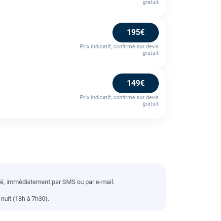
gratuit
195€
Prix indicatif, confirmé sur devis
gratuit
149€
Prix indicatif, confirmé sur devis
gratuit
llé, immédiatement par SMS ou par e-mail.
nuit (18h à 7h30).