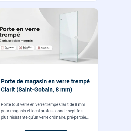
Porte de magasin en verre trempé
Clarit (Saint-Gobain, 8 mm)
Porte tout verre en verre trempé Clarit de 8 mm
pour magasin et local professionnel : sept fois
plus résistante qu'un verre ordinaire, pré-percée
pour serrure et paumelles, fournie et posée par
nos vitriers avec sa quincaillerie (pivots, serrure,