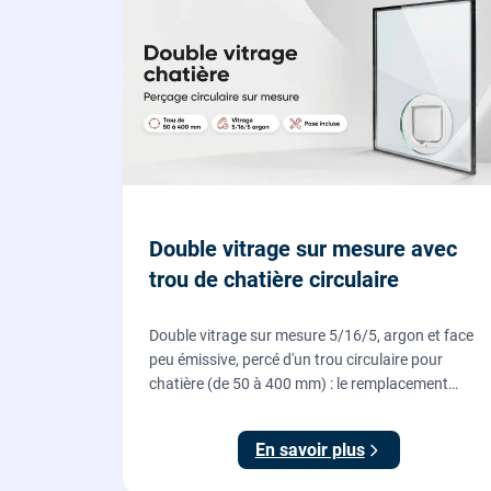
Double vitrage sur mesure avec
trou de chatière circulaire
Double vitrage sur mesure 5/16/5, argon et face
peu émissive, percé d'un trou circulaire pour
chatière (de 50 à 400 mm) : le remplacement
propre pour installer une chatière sur un vitrage,
fourni et posé par nos vitriers.
En savoir plus