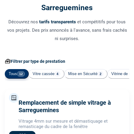
Sarreguemines
Découvrez nos
tarifs transparents
et compétitifs pour tous
vos projets. Des prix annoncés à l'avance, sans frais cachés
ni surprises.
🧰
Filtrer par type de prestation
Tous
Vitre cassée
Mise en Sécurité
Vitrine de m
12
4
2
🪟
Remplacement de simple vitrage à
Sarreguemines
Vitrage 4mm sur mesure et démastiquage et
remasticage du cadre de la fenêtre