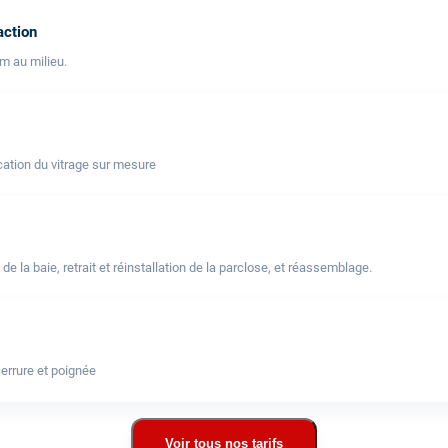
action
lm au milieu.
ation du vitrage sur mesure
a baie, retrait et réinstallation de la parclose, et réassemblage.
errure et poignée
Voir tous nos tarifs