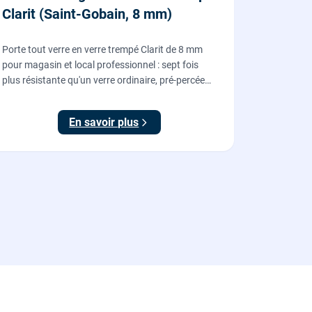
Clarit (Saint-Gobain, 8 mm)
Porte tout verre en verre trempé Clarit de 8 mm
pour magasin et local professionnel : sept fois
plus résistante qu'un verre ordinaire, pré-percée
pour serrure et paumelles, fournie et posée par
nos vitriers avec sa quincaillerie (pivots, serrure,
En savoir plus
poignée).