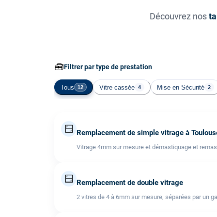
Découvrez nos
ta
🧰
Filtrer par type de prestation
Tous
Vitre cassée
Mise en Sécurité
12
4
2
🪟
Remplacement de simple vitrage à Toulous
Vitrage 4mm sur mesure et démastiquage et remast
🪟
Remplacement de double vitrage
2 vitres de 4 à 6mm sur mesure, séparées par un ga