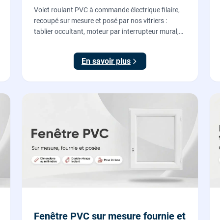
Volet roulant PVC à commande électrique filaire,
recoupé sur mesure et posé par nos vitriers :
tablier occultant, moteur par interrupteur mural,
pose en rénovation sans changer la fenêtre,
garantie 2 ans.
En savoir plus
Fenêtre PVC sur mesure fournie et