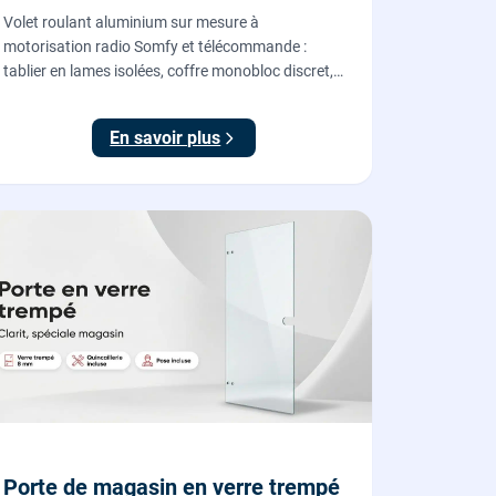
Volet roulant aluminium sur mesure à
motorisation radio Somfy et télécommande :
tablier en lames isolées, coffre monobloc discret,
fourni et posé par nos vitriers pour vos fenêtres,
portes-fenêtres et baies coulissantes.
En savoir plus
Porte de magasin en verre trempé