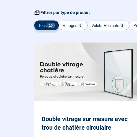
🧰
Filtrer par type de produit
Tous
Vitrages
Volets Roulants
Po
10
5
2
Double vitrage sur mesure avec
trou de chatière circulaire