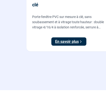
clé
Porte-fenêtre PVC sur mesure à clé, sans
soubassement et à vitrage toute hauteur : double
vitrage 4/16/4 à isolation renforcée, serrure à
cylindre européen, ouverture à la française.
Fournie et posée par nos vitriers.
En savoir plus