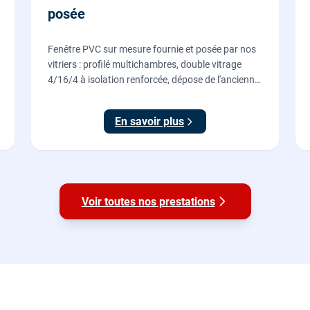
posée
Fenêtre PVC sur mesure fournie et posée par nos
vitriers : profilé multichambres, double vitrage
4/16/4 à isolation renforcée, dépose de l'ancienne
menuiserie et finitions comprises. À partir de 690
€ TTC posée, TVA 10 %.
En savoir plus
Voir toutes nos prestations