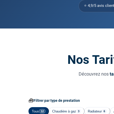
⭐ 4,9/5 avis clien
Nos Tari
Découvrez nos
ta
🧰
Filtrer par type de prestation
Tous
Chaudière à gaz
Radiateur
12
3
6