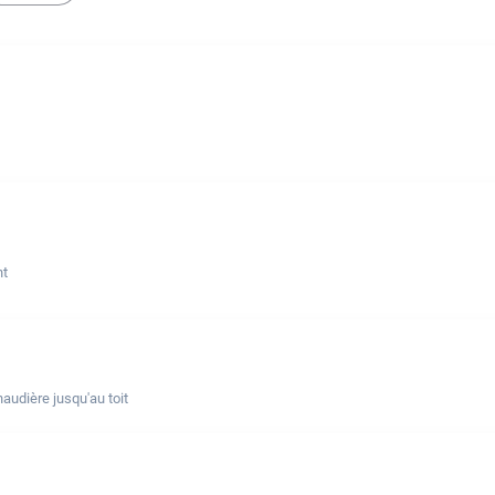
nt
udière jusqu'au toit