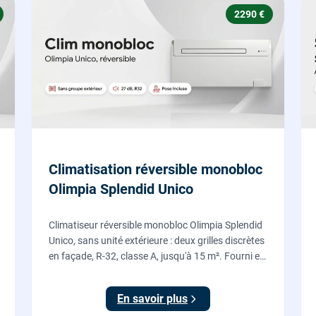
2290 €
Climatisation réversible monobloc
Olimpia Splendid Unico
Climatiseur réversible monobloc Olimpia Splendid
Unico, sans unité extérieure : deux grilles discrètes
en façade, R-32, classe A, jusqu'à 15 m². Fourni et
posé par nos chauffagistes, garantie 2 ans.
En savoir plus