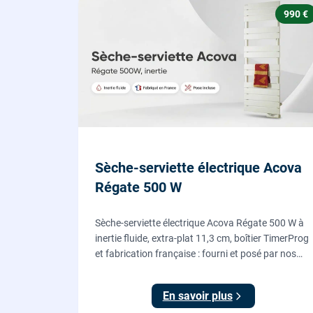
990 €
Sèche-serviette électrique Acova
Régate 500 W
Sèche-serviette électrique Acova Régate 500 W à
inertie fluide, extra-plat 11,3 cm, boîtier TimerProg
et fabrication française : fourni et posé par nos
chauffagistes, raccordement électrique aux
normes compris.
En savoir plus