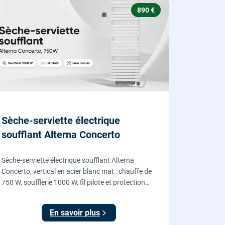
890 €
Sèche-serviette électrique
soufflant Alterna Concerto
Sèche-serviette électrique soufflant Alterna
Concerto, vertical en acier blanc mat : chauffe de
750 W, soufflerie 1000 W, fil pilote et protection
IP24, fourni et posé par nos chauffagistes et
électriciens.
En savoir plus