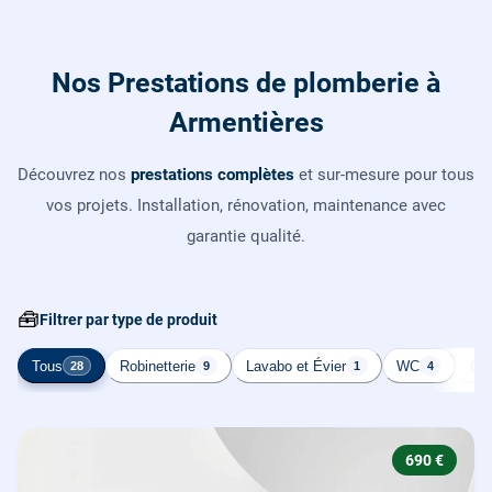
Nos Prestations de plomberie à
Armentières
Découvrez nos
prestations complètes
et sur-mesure pour tous
vos projets. Installation, rénovation, maintenance avec
garantie qualité.
🧰
Filtrer par type de produit
Tous
Robinetterie
Lavabo et Évier
WC
Cha
28
9
1
4
690 €