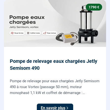
1790 €
Pompe de relevage eaux chargées Jetly
Semisom 490
Pompe de relevage pour eaux chargées Jetly Semisom
490 à roue Vortex (passage 50 mm), moteur
monophasé 1,1 kW et coffret de démarrage :
l'évacuation des eaux usées d'un sous-sol vers l'égout,
fournie et posée par nos plombiers.
En savoir plus