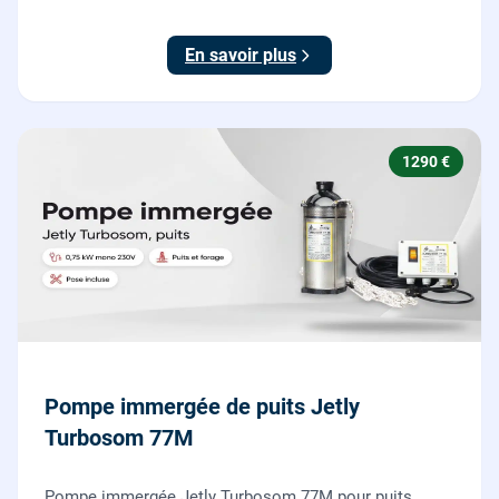
dilacératrice, norme EN 12050-1, garantie 2 ans.
En savoir plus
1290 €
Pompe immergée de puits Jetly
Turbosom 77M
Pompe immergée Jetly Turbosom 77M pour puits,