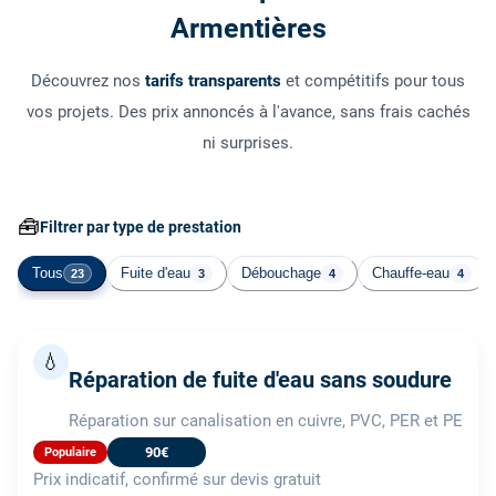
Armentières
Découvrez nos
tarifs transparents
et compétitifs pour tous
vos projets. Des prix annoncés à l'avance, sans frais cachés
ni surprises.
🧰
Filtrer par type de prestation
Tous
Fuite d'eau
Débouchage
Chauffe-eau
23
3
4
4
💧
Réparation de fuite d'eau sans soudure
Réparation sur canalisation en cuivre, PVC, PER et PE
90€
Populaire
Prix indicatif, confirmé sur devis gratuit