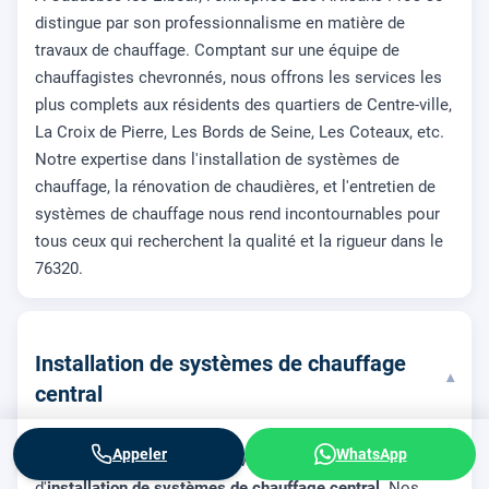
distingue par son professionnalisme en matière de
travaux de chauffage. Comptant sur une équipe de
chauffagistes chevronnés, nous offrons les services les
plus complets aux résidents des quartiers de Centre-ville,
La Croix de Pierre, Les Bords de Seine, Les Coteaux, etc.
Notre expertise dans l'installation de systèmes de
chauffage, la rénovation de chaudières, et l'entretien de
systèmes de chauffage nous rend incontournables pour
tous ceux qui recherchent la qualité et la rigueur dans le
76320.
Installation de systèmes de chauffage
▾
central
Appeler
WhatsApp
Parlons d'abord de nos interventions en matière
d'
installation de systèmes de chauffage central
. Nos