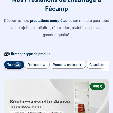
Fécamp
Découvrez nos
prestations complètes
et sur-mesure pour tous
vos projets. Installation, rénovation, maintenance avec
garantie qualité.
🧰
Filtrer par type de produit
Tous
Radiateur
Pompe à chaleur
Chaudière à gaz
16
2
4
990 €