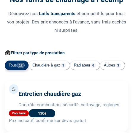
Découvrez nos
tarifs transparents
et compétitifs pour tous
vos projets. Des prix annoncés à l'avance, sans frais cachés
ni surprises.
🧰
Filtrer par type de prestation
Tous
Chaudière à gaz
Radiateur
Autres
12
3
6
3
♨
Entretien chaudière gaz
Contrôle combustion, sécurité, nettoyage, réglages
130€
Populaire
Prix indicatif, confirmé sur devis gratuit