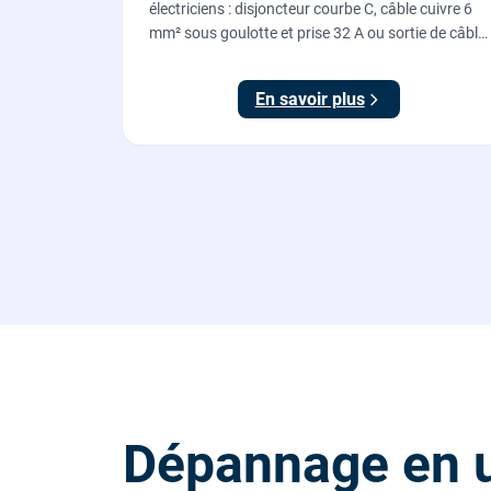
électriciens : disjoncteur courbe C, câble cuivre 6
mm² sous goulotte et prise 32 A ou sortie de câble
pour votre plaque de cuisson ou votre four,
conforme NF C 15-100.
En savoir plus
Dépannage en u