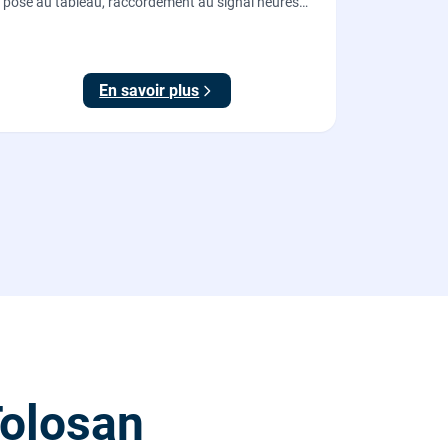
pose au tableau, raccordement au signal heures
creuses et essais, pour piloter le chauffe-eau au
meilleur tarif.
En savoir plus
Tolosan