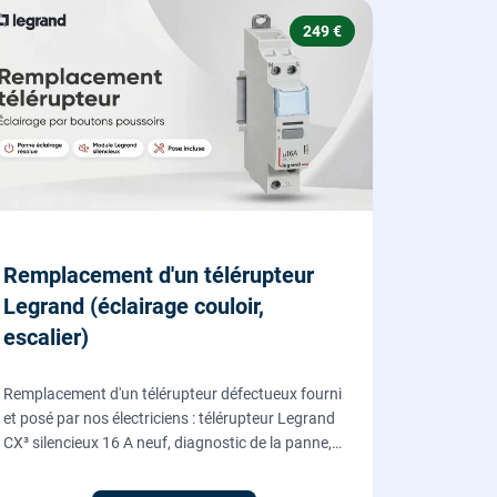
249 €
Remplacement d'un télérupteur
Legrand (éclairage couloir,
escalier)
Remplacement d'un télérupteur défectueux fourni
et posé par nos électriciens : télérupteur Legrand
CX³ silencieux 16 A neuf, diagnostic de la panne,
coupure et consignation, raccordement et test
depuis tous vos boutons poussoirs.