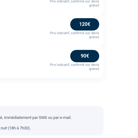
Prix indicatif, confirmé sur devis
gratuit
120€
Prix indicatif, confirmé sur devis
gratuit
90€
Prix indicatif, confirmé sur devis
gratuit
llé, immédiatement par SMS ou par e-mail.
nuit (18h à 7h30).