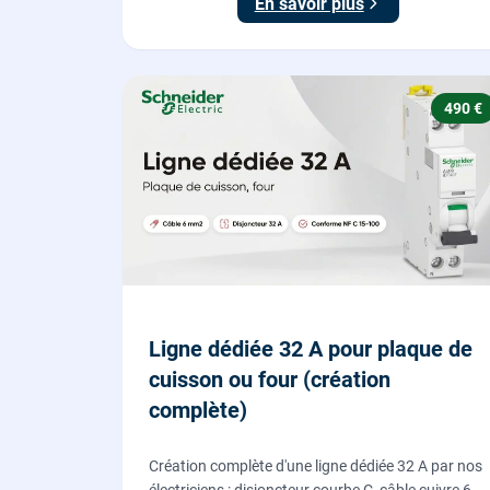
En savoir plus
490 €
Ligne dédiée 32 A pour plaque de
cuisson ou four (création
complète)
Création complète d'une ligne dédiée 32 A par nos
électriciens : disjoncteur courbe C, câble cuivre 6