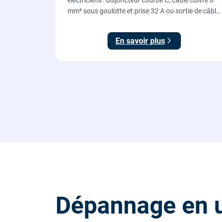
mm² sous goulotte et prise 32 A ou sortie de câble
pour votre plaque de cuisson ou votre four,
conforme NF C 15-100.
En savoir plus
Dépannage en 