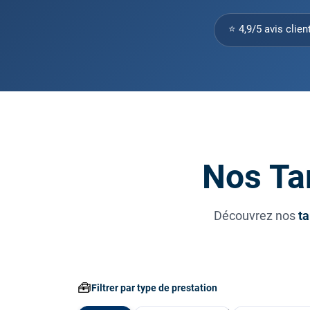
⭐ 4,9/5 avis clien
Nos Tar
Découvrez nos
ta
🧰
Filtrer par type de prestation