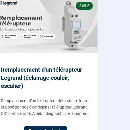
249 €
Remplacement d'un télérupteur
Legrand (éclairage couloir,
escalier)
Remplacement d'un télérupteur défectueux fourni
et posé par nos électriciens : télérupteur Legrand
CX³ silencieux 16 A neuf, diagnostic de la panne,
coupure et consignation, raccordement et test
depuis tous vos boutons poussoirs.