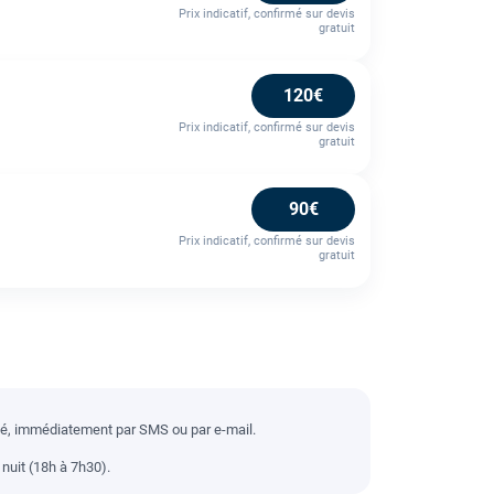
Prix indicatif, confirmé sur devis
gratuit
120€
Prix indicatif, confirmé sur devis
gratuit
90€
Prix indicatif, confirmé sur devis
gratuit
llé, immédiatement par SMS ou par e-mail.
nuit (18h à 7h30).