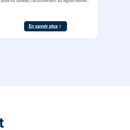
pose au tableau, raccordement au signal heures
creuses et essais, pour piloter le chauffe-eau au
meilleur tarif.
En savoir plus
t