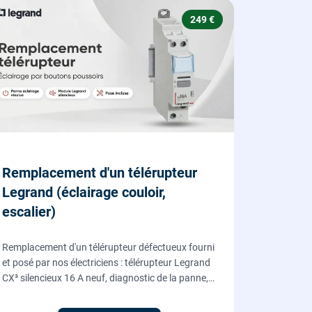
249 €
Remplacement d'un télérupteur
Legrand (éclairage couloir,
escalier)
Remplacement d'un télérupteur défectueux fourni
et posé par nos électriciens : télérupteur Legrand
CX³ silencieux 16 A neuf, diagnostic de la panne,
coupure et consignation, raccordement et test
depuis tous vos boutons poussoirs.