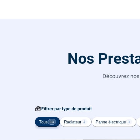
Nos Presta
Découvrez no
🧰
Filtrer par type de produit
Tous
Radiateur
Panne électrique
13
2
1