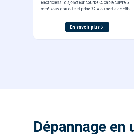
électriciens : disjoncteur courbe C, câble cuivre 6
mm² sous goulotte et prise 32 A ou sortie de câble
pour votre plaque de cuisson ou votre four,
conforme NF C 15-100.
En savoir plus
Dépannage en 