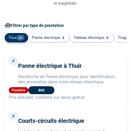
ni surprises.
🧰
Filtrer par type de prestation
Tous
Panne électrique
Tableau électrique
Tirage 
21
4
4
⚡
Panne électrique à Thuir
Recherche de Panne électrique pour Identification
des anomalies dans votre réseau électrique.
80€
Populaire
Prix indicatif, confirmé sur devis gratuit
⚡
Courts-circuits électrique