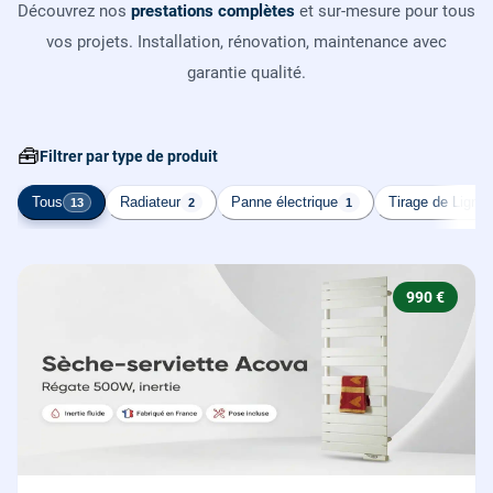
Découvrez nos
prestations complètes
et sur-mesure pour tous
vos projets. Installation, rénovation, maintenance avec
garantie qualité.
🧰
Filtrer par type de produit
Tous
Radiateur
Panne électrique
Tirage de Ligne
13
2
1
990 €