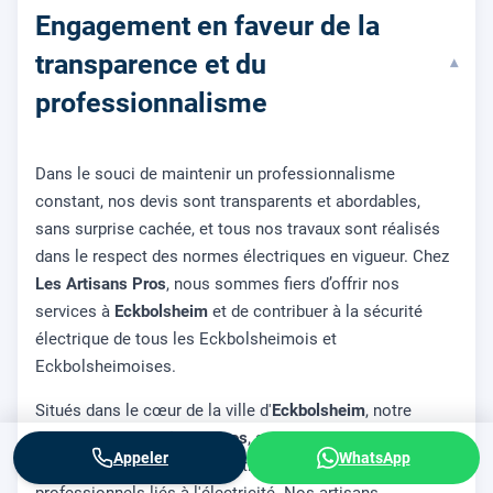
Engagement en faveur de la
transparence et du
▾
professionnalisme
Dans le souci de maintenir un professionnalisme
constant, nos devis sont transparents et abordables,
sans surprise cachée, et tous nos travaux sont réalisés
dans le respect des normes électriques en vigueur. Chez
Les Artisans Pros
, nous sommes fiers d’offrir nos
services à
Eckbolsheim
et de contribuer à la sécurité
électrique de tous les Eckbolsheimois et
Eckbolsheimoises.
Situés dans le cœur de la ville d'
Eckbolsheim
, notre
entreprise,
Les Artisans Pros
, se démarque par son
Appeler
WhatsApp
engagement à offrir une multitude de services