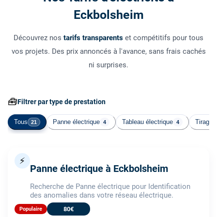
Eckbolsheim
Découvrez nos
tarifs transparents
et compétitifs pour tous
vos projets. Des prix annoncés à l'avance, sans frais cachés
ni surprises.
🧰
Filtrer par type de prestation
Tous
Panne électrique
Tableau électrique
Tirage 
21
4
4
⚡
Panne électrique à Eckbolsheim
Recherche de Panne électrique pour Identification
des anomalies dans votre réseau électrique.
80€
Populaire