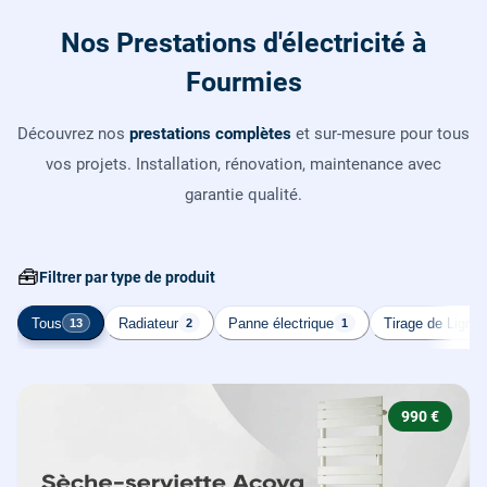
Nos Prestations d'électricité à
Fourmies
Découvrez nos
prestations complètes
et sur-mesure pour tous
vos projets. Installation, rénovation, maintenance avec
garantie qualité.
🧰
Filtrer par type de produit
Tous
Radiateur
Panne électrique
Tirage de Ligne
13
2
1
990 €