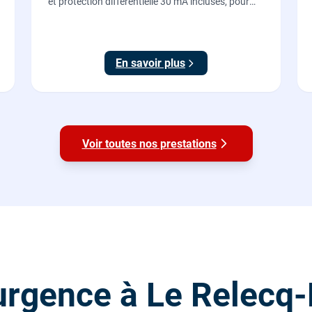
et protection différentielle 30 mA incluses, pour
recharger votre véhicule électrique en toute
sécurité, conforme NF C 15-100.
En savoir plus
Voir toutes nos prestations
rgence à Le Relecq