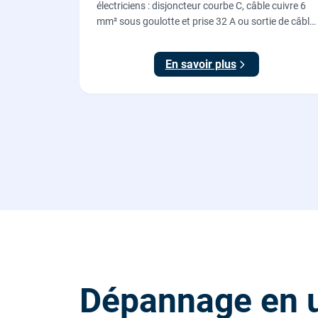
électriciens : disjoncteur courbe C, câble cuivre 6
mm² sous goulotte et prise 32 A ou sortie de câble
pour votre plaque de cuisson ou votre four,
conforme NF C 15-100.
En savoir plus
Dépannage en u