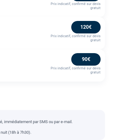
Prix indicatif, confirmé sur devis
gratuit
120€
Prix indicatif, confirmé sur devis
gratuit
90€
Prix indicatif, confirmé sur devis
gratuit
llé, immédiatement par SMS ou par e-mail.
nuit (18h à 7h30).