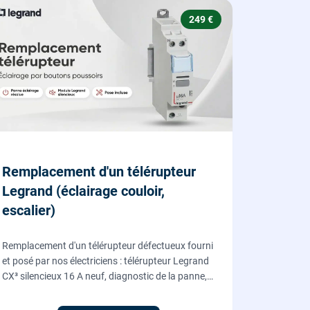
249 €
Remplacement d'un télérupteur
Legrand (éclairage couloir,
escalier)
Remplacement d'un télérupteur défectueux fourni
et posé par nos électriciens : télérupteur Legrand
CX³ silencieux 16 A neuf, diagnostic de la panne,
coupure et consignation, raccordement et test
depuis tous vos boutons poussoirs.