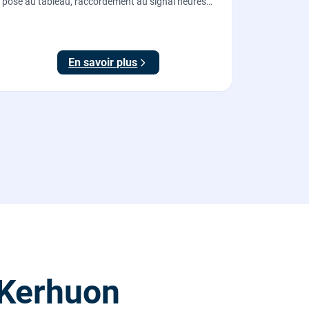
pose au tableau, raccordement au signal heures
creuses et essais, pour piloter le chauffe-eau au
meilleur tarif.
En savoir plus
-Kerhuon