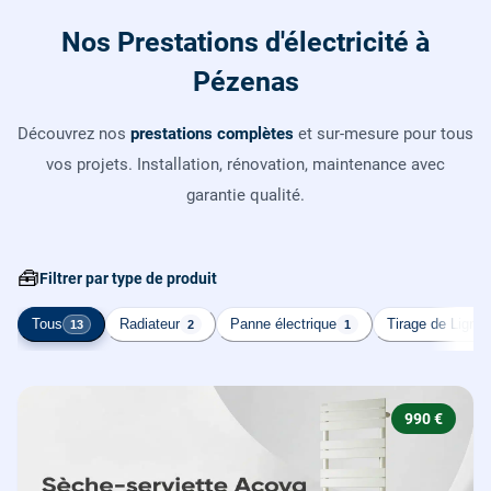
Nos Prestations d'électricité à
Pézenas
Découvrez nos
prestations complètes
et sur-mesure pour tous
vos projets. Installation, rénovation, maintenance avec
garantie qualité.
🧰
Filtrer par type de produit
Tous
Radiateur
Panne électrique
Tirage de Ligne
13
2
1
990 €