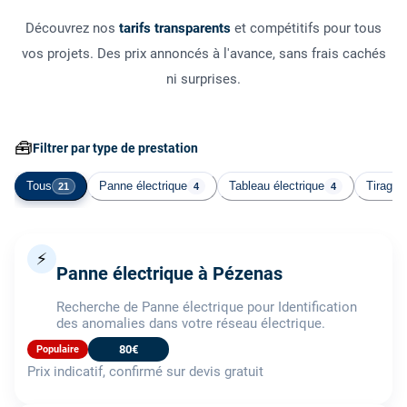
Découvrez nos
tarifs transparents
et compétitifs pour tous
vos projets. Des prix annoncés à l'avance, sans frais cachés
ni surprises.
🧰
Filtrer par type de prestation
Tous
Panne électrique
Tableau électrique
Tirage 
21
4
4
⚡
Panne électrique à Pézenas
Recherche de Panne électrique pour Identification
des anomalies dans votre réseau électrique.
80€
Populaire
Prix indicatif, confirmé sur devis gratuit