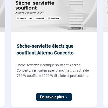
Sèche-serviette électrique
soufflant Alterna Concerto
Sèche-serviette électrique soufflant Alterna
Concerto, vertical en acier blanc mat : chauffe de
750 W, soufflerie 1000 W, fil pilote et protection
IP24, fourni et posé par nos chauffagistes et
électriciens.
En savoir plus