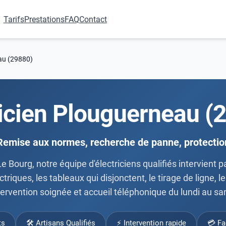
Tarifs
Prestations
FAQ
Contact
eau (29880)
ricien Plouguerneau (
Remise aux normes, recherche de panne, protectio
 Bourg, notre équipe d'électriciens qualifiés intervient 
triques, les tableaux qui disjonctent, le tirage de ligne,
tervention soignée et accueil téléphonique du lundi au s
ts
🛠 Artisans Qualifiés
⚡ Intervention rapide
💳 Fa