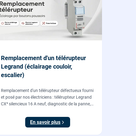
Remplacement d'un télérupteur
Legrand (éclairage couloir,
escalier)
Remplacement d'un télérupteur défectueux fourni
et posé par nos électriciens : télérupteur Legrand
CX³ silencieux 16 A neuf, diagnostic de la panne,
coupure et consignation, raccordement et test
depuis tous vos boutons poussoirs.
En savoir plus