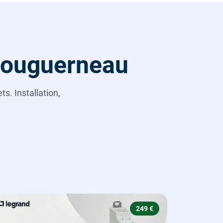
Plouguerneau
s. Installation,
249 €