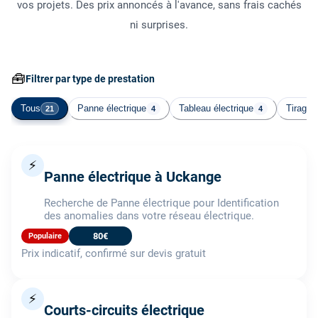
vos projets. Des prix annoncés à l'avance, sans frais cachés
ni surprises.
🧰
Filtrer par type de prestation
Tous
Panne électrique
Tableau électrique
Tirage 
21
4
4
⚡
Panne électrique à Uckange
Recherche de Panne électrique pour Identification
des anomalies dans votre réseau électrique.
80€
Populaire
Prix indicatif, confirmé sur devis gratuit
⚡
Courts-circuits électrique