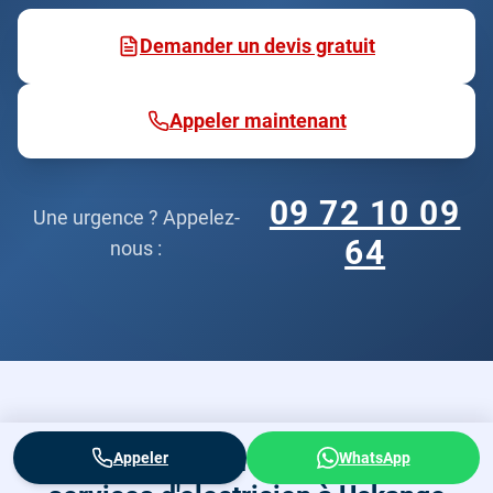
Demander un devis gratuit
Appeler maintenant
09 72 10 09
Une urgence ? Appelez-
64
nous :
Questions fréquentes sur nos
Appeler
WhatsApp