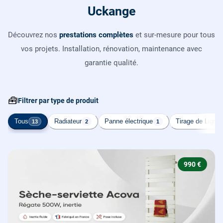
Uckange
Découvrez nos
prestations complètes
et sur-mesure pour tous
vos projets. Installation, rénovation, maintenance avec
garantie qualité.
🧰
Filtrer par type de produit
Tous
Radiateur
Panne électrique
Tirage de Ligne
13
2
1
990 €