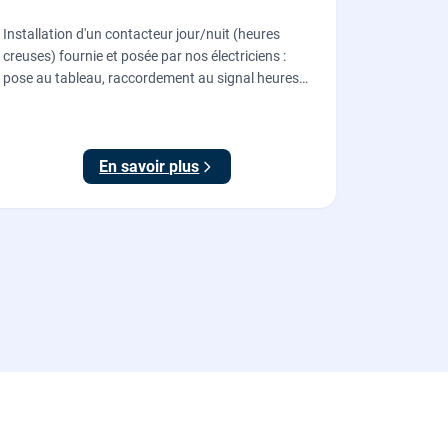
Installation d'un contacteur jour/nuit (heures
creuses) fournie et posée par nos électriciens :
pose au tableau, raccordement au signal heures
creuses et essais, pour piloter le chauffe-eau au
meilleur tarif.
En savoir plus