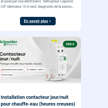
et posé par nos électriciens : télérupteur Legrand
CX³ silencieux 16 A neuf, diagnostic de la panne,
coupure et consignation, raccordement et test
depuis tous vos boutons poussoirs.
En savoir plus
290 €
Installation contacteur jour/nuit
pour chauffe-eau (heures creuses)