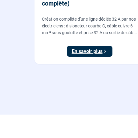
complète)
Création complète d'une ligne dédiée 32 A par nos
électriciens : disjoncteur courbe C, câble cuivre 6
mm² sous goulotte et prise 32 A ou sortie de câble
pour votre plaque de cuisson ou votre four,
conforme NF C 15-100.
En savoir plus