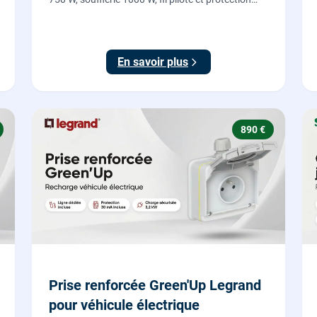
IP24, fourni et posé par nos chauffagistes et
électriciens.
En savoir plus
890 €
Prise renforcée Green'Up Legrand
pour véhicule électrique