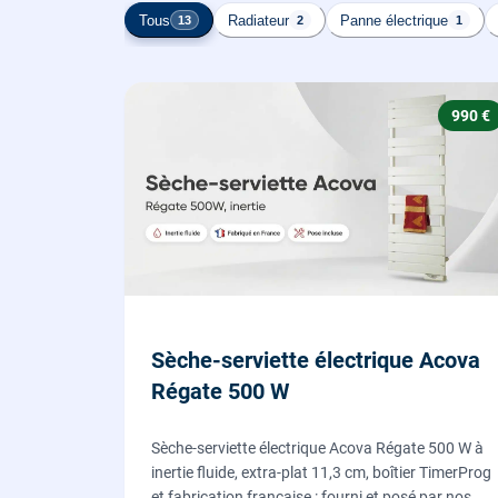
Tous
Radiateur
Panne électrique
13
2
1
990 €
Sèche-serviette électrique Acova
Régate 500 W
Sèche-serviette électrique Acova Régate 500 W à
inertie fluide, extra-plat 11,3 cm, boîtier TimerProg
et fabrication française : fourni et posé par nos