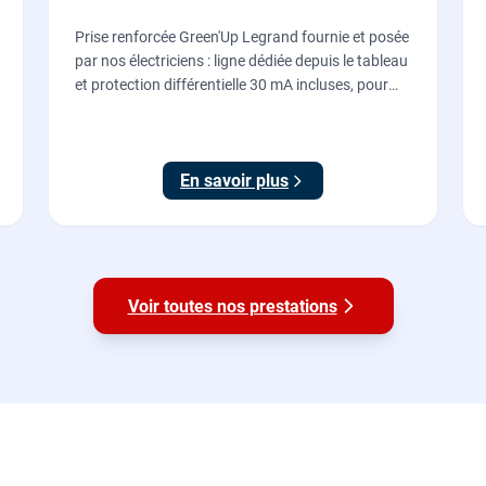
Prise renforcée Green'Up Legrand fournie et posée
par nos électriciens : ligne dédiée depuis le tableau
et protection différentielle 30 mA incluses, pour
recharger votre véhicule électrique en toute
sécurité, conforme NF C 15-100.
En savoir plus
Voir toutes nos prestations