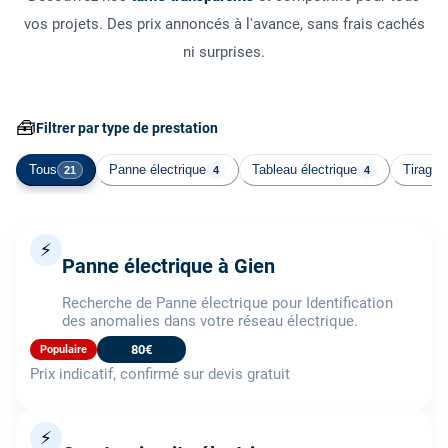
vos projets. Des prix annoncés à l'avance, sans frais cachés
ni surprises.
🧰
Filtrer par type de prestation
Tous
Panne électrique
Tableau électrique
Tirage 
21
4
4
⚡
Panne électrique à Gien
Recherche de Panne électrique pour Identification
des anomalies dans votre réseau électrique.
80€
Populaire
Prix indicatif, confirmé sur devis gratuit
⚡