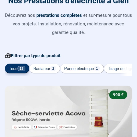
Nos Prestations d'électricité à Gien
Découvrez nos
prestations complètes
et sur-mesure pour tous
vos projets. Installation, rénovation, maintenance avec
garantie qualité.
🧰
Filtrer par type de produit
Tous
Radiateur
Panne électrique
Tirage de Ligne
13
2
1
990 €