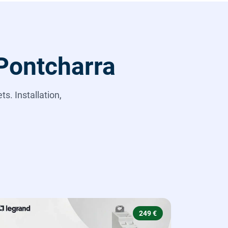
 Pontcharra
s. Installation,
249 €