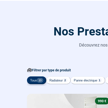
Nos Presta
Découvrez no
🧰
Filtrer par type de produit
Tous
Radiateur
Panne électrique
13
2
1
990 €