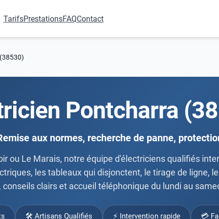
Tarifs
Prestations
FAQ
Contact
 (38530)
tricien Pontcharra (3
Remise aux normes, recherche de panne, protectio
ir ou Le Marais, notre équipe d'électriciens qualifiés int
triques, les tableaux qui disjonctent, le tirage de ligne,
 conseils clairs et accueil téléphonique du lundi au same
ts
🛠 Artisans Qualifiés
⚡ Intervention rapide
💳 Fa