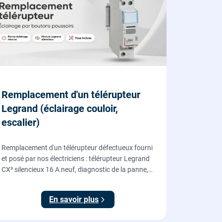
Remplacement d'un télérupteur
Legrand (éclairage couloir,
escalier)
Remplacement d'un télérupteur défectueux fourni
et posé par nos électriciens : télérupteur Legrand
CX³ silencieux 16 A neuf, diagnostic de la panne,
coupure et consignation, raccordement et test
depuis tous vos boutons poussoirs.
En savoir plus