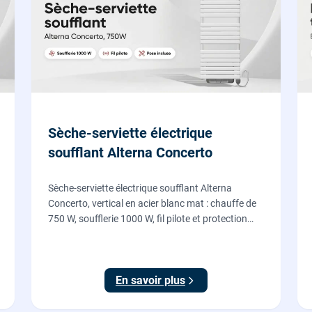
Sèche-serviette électrique
soufflant Alterna Concerto
Sèche-serviette électrique soufflant Alterna
Concerto, vertical en acier blanc mat : chauffe de
750 W, soufflerie 1000 W, fil pilote et protection
IP24, fourni et posé par nos chauffagistes et
électriciens.
En savoir plus