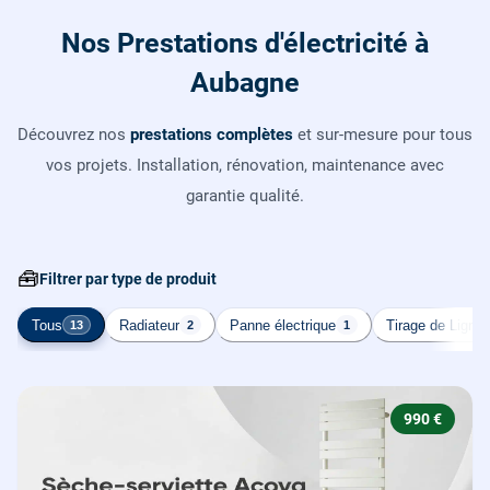
Nos Prestations d'électricité à
Aubagne
Découvrez nos
prestations complètes
et sur-mesure pour tous
vos projets. Installation, rénovation, maintenance avec
garantie qualité.
🧰
Filtrer par type de produit
Tous
Radiateur
Panne électrique
Tirage de Ligne
13
2
1
990 €