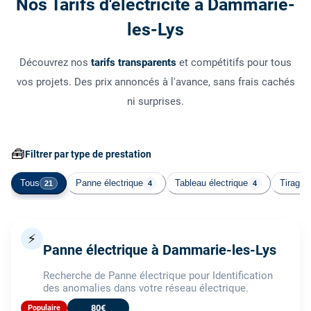
Nos Tarifs d'électricité à Dammarie-
les-Lys
Découvrez nos
tarifs transparents
et compétitifs pour tous
vos projets. Des prix annoncés à l'avance, sans frais cachés
ni surprises.
🧰
Filtrer par type de prestation
Tous
Panne électrique
Tableau électrique
Tirage 
21
4
4
⚡
Panne électrique à Dammarie-les-Lys
Recherche de Panne électrique pour Identification
des anomalies dans votre réseau électrique.
80€
Populaire