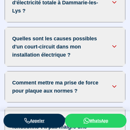
d'électricité totale à Dammarie-les-
Lys ?
Quelles sont les causes possibles
d'un court-circuit dans mon
installation électrique ?
Comment mettre ma prise de force
pour plaque aux normes ?
Pourquoi mon luminaire ne
Appeler
WhatsApp
fonctionne-t-il pas malgré une