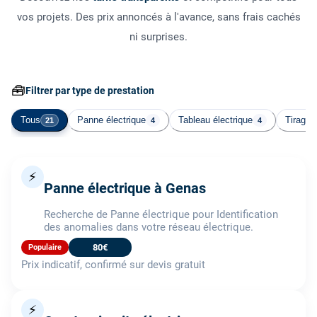
vos projets. Des prix annoncés à l'avance, sans frais cachés
ni surprises.
🧰
Filtrer par type de prestation
Tous
Panne électrique
Tableau électrique
Tirage 
21
4
4
⚡
Panne électrique à Genas
Recherche de Panne électrique pour Identification
des anomalies dans votre réseau électrique.
80€
Populaire
Prix indicatif, confirmé sur devis gratuit
⚡