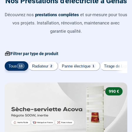
Nos Prestations d'électricité à Genas
Découvrez nos
prestations complètes
et sur-mesure pour tous
vos projets. Installation, rénovation, maintenance avec
garantie qualité.
🧰
Filtrer par type de produit
Tous
Radiateur
Panne électrique
Tirage de Ligne
13
2
1
990 €