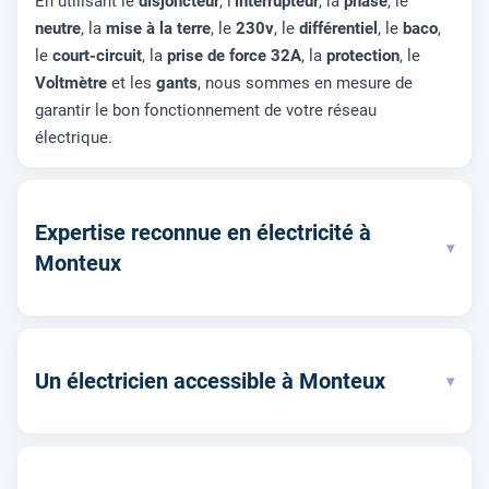
En utilisant le
disjoncteur
, l'
interrupteur
, la
phase
, le
neutre
, la
mise à la terre
, le
230v
, le
différentiel
, le
baco
,
le
court-circuit
, la
prise de force 32A
, la
protection
, le
Voltmètre
et les
gants
, nous sommes en mesure de
garantir le bon fonctionnement de votre réseau
électrique.
Expertise reconnue en électricité à
▾
Monteux
Un électricien accessible à Monteux
▾