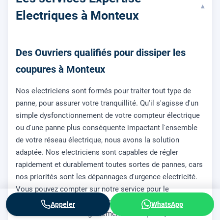
▾
Electriques à Monteux
Des Ouvriers qualifiés pour dissiper les
coupures à Monteux
Nos electriciens sont formés pour traiter tout type de
panne, pour assurer votre tranquillité. Qu'il s'agisse d'un
simple dysfonctionnement de votre compteur électrique
ou d'une panne plus conséquente impactant l'ensemble
de votre réseau électrique, nous avons la solution
adaptée. Nos electriciens sont capables de régler
rapidement et durablement toutes sortes de pannes, cars
nos priorités sont les dépannages d'urgence electricité.
Vous pouvez compter sur notre service pour le
raccordement à Enedis
, ou pour l'
ouverture de compteur à
Appeler
WhatsApp
Monteux
. En cas de signalement de coupures, nous