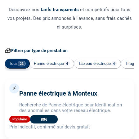
Découvrez nos
tarifs transparents
et compétitifs pour tous
vos projets. Des prix annoncés à l'avance, sans frais cachés
ni surprises.
🧰
Filtrer par type de prestation
Tous
Panne électrique
Tableau électrique
Tirage 
21
4
4
⚡
Panne électrique à Monteux
Recherche de Panne électrique pour Identification
des anomalies dans votre réseau électrique.
80€
Populaire
Prix indicatif, confirmé sur devis gratuit