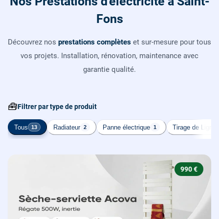
Nos Prestations d'électricité à Saint-
Fons
Découvrez nos
prestations complètes
et sur-mesure pour tous
vos projets. Installation, rénovation, maintenance avec
garantie qualité.
🧰
Filtrer par type de produit
Tous
Radiateur
Panne électrique
Tirage de Ligne
13
2
1
990 €