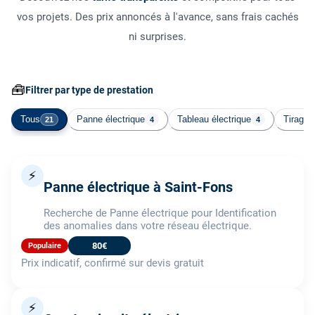
vos projets. Des prix annoncés à l'avance, sans frais cachés
ni surprises.
🧰
Filtrer par type de prestation
Tous
Panne électrique
Tableau électrique
Tirage 
21
4
4
⚡
Panne électrique à Saint-Fons
Recherche de Panne électrique pour Identification
des anomalies dans votre réseau électrique.
80€
Populaire
Prix indicatif, confirmé sur devis gratuit
⚡