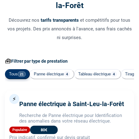
la-Forêt
Découvrez nos
tarifs transparents
et compétitifs pour tous
vos projets. Des prix annoncés à l'avance, sans frais cachés
ni surprises.
🧰
Filtrer par type de prestation
Tous
Panne électrique
Tableau électrique
Tirage 
21
4
4
⚡
Panne électrique à Saint-Leu-la-Forêt
Recherche de Panne électrique pour Identification
des anomalies dans votre réseau électrique.
80€
Populaire
Prix indicatif, confirmé sur devis gratuit