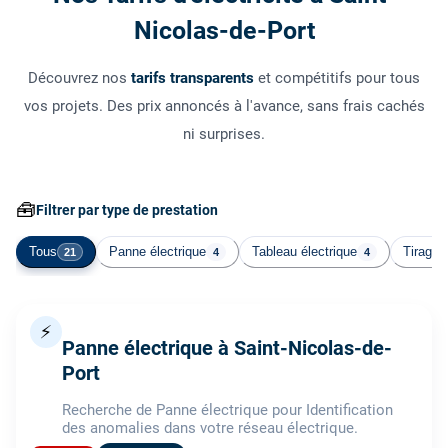
Nicolas-de-Port
Découvrez nos
tarifs transparents
et compétitifs pour tous
vos projets. Des prix annoncés à l'avance, sans frais cachés
ni surprises.
🧰
Filtrer par type de prestation
Tous
Panne électrique
Tableau électrique
Tirage 
21
4
4
⚡
Panne électrique à Saint-Nicolas-de-
Port
Recherche de Panne électrique pour Identification
des anomalies dans votre réseau électrique.