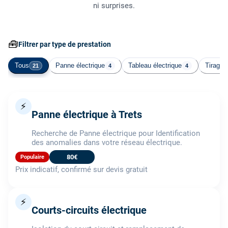
ni surprises.
🧰
Filtrer par type de prestation
Tous
Panne électrique
Tableau électrique
Tirage 
21
4
4
⚡
Panne électrique à Trets
Recherche de Panne électrique pour Identification
des anomalies dans votre réseau électrique.
80€
Populaire
Prix indicatif, confirmé sur devis gratuit
⚡
Courts-circuits électrique