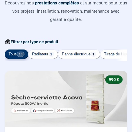
Découvrez nos
prestations complètes
et sur-mesure pour tous
vos projets. Installation, rénovation, maintenance avec
garantie qualité.
🧰
Filtrer par type de produit
Tous
Radiateur
Panne électrique
Tirage de Ligne
13
2
1
990 €