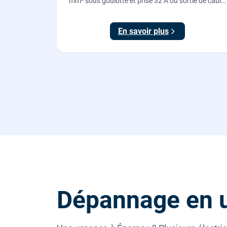
mm² sous goulotte et prise 32 A ou sortie de câble
pour votre plaque de cuisson ou votre four,
conforme NF C 15-100.
En savoir plus
Dépannage en 