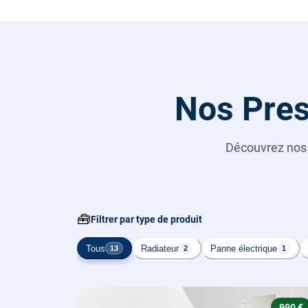
Nos Prest
Découvrez no
🧰
Filtrer par type de produit
Tous
Radiateur
Panne électrique
13
2
1
990 €