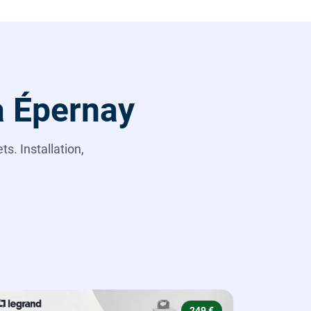
 à Épernay
s. Installation,
249 €