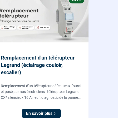
Remplacement d'un télérupteur
Legrand (éclairage couloir,
escalier)
Remplacement d'un télérupteur défectueux fourni
et posé par nos électriciens : télérupteur Legrand
CX³ silencieux 16 A neuf, diagnostic de la panne,
coupure et consignation, raccordement et test
depuis tous vos boutons poussoirs.
En savoir plus