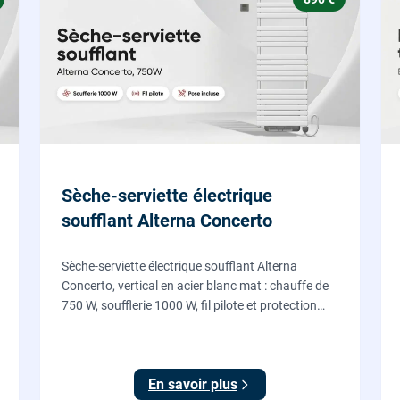
Sèche-serviette électrique
soufflant Alterna Concerto
Sèche-serviette électrique soufflant Alterna
Concerto, vertical en acier blanc mat : chauffe de
750 W, soufflerie 1000 W, fil pilote et protection
IP24, fourni et posé par nos chauffagistes et
électriciens.
En savoir plus