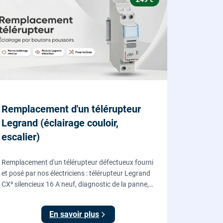
Remplacement d'un télérupteur
Legrand (éclairage couloir,
escalier)
Remplacement d'un télérupteur défectueux fourni
et posé par nos électriciens : télérupteur Legrand
CX³ silencieux 16 A neuf, diagnostic de la panne,
coupure et consignation, raccordement et test
depuis tous vos boutons poussoirs.
En savoir plus