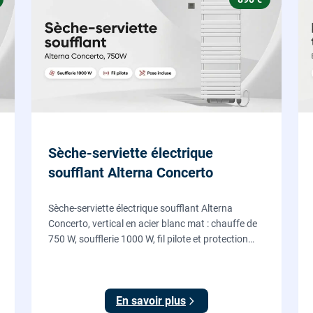
Sèche-serviette électrique
soufflant Alterna Concerto
Sèche-serviette électrique soufflant Alterna
Concerto, vertical en acier blanc mat : chauffe de
750 W, soufflerie 1000 W, fil pilote et protection
IP24, fourni et posé par nos chauffagistes et
électriciens.
En savoir plus