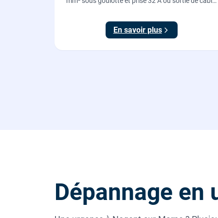
mm² sous goulotte et prise 32 A ou sortie de câble
pour votre plaque de cuisson ou votre four,
conforme NF C 15-100.
En savoir plus
Dépannage en 