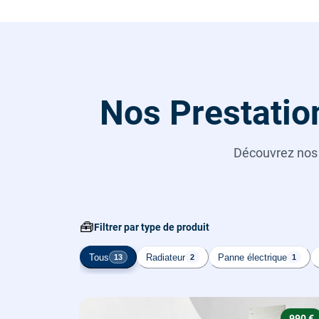
Nos Prestatio
Découvrez no
🧰
Filtrer par type de produit
Tous
Radiateur
Panne électrique
13
2
1
990 €