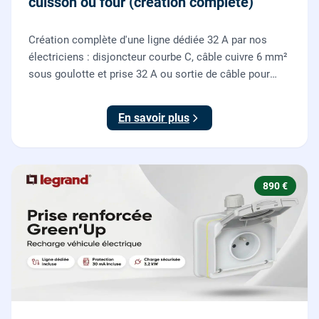
cuisson ou four (création complète)
Création complète d'une ligne dédiée 32 A par nos
électriciens : disjoncteur courbe C, câble cuivre 6 mm²
sous goulotte et prise 32 A ou sortie de câble pour
votre plaque de cuisson ou votre four, conforme NF C
15-100.
En savoir plus
890 €