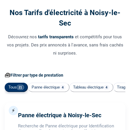
Nos Tarifs d'électricité à Noisy-le-
Sec
Découvrez nos
tarifs transparents
et compétitifs pour tous
vos projets. Des prix annoncés à l'avance, sans frais cachés
ni surprises.
🧰
Filtrer par type de prestation
Tous
Panne électrique
Tableau électrique
Tirage 
21
4
4
⚡
Panne électrique à Noisy-le-Sec
Recherche de Panne électrique pour Identification