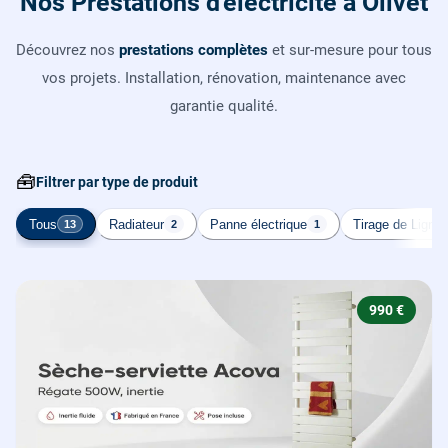
Nos Prestations d'électricité à Olivet
Découvrez nos
prestations complètes
et sur-mesure pour tous
vos projets. Installation, rénovation, maintenance avec
garantie qualité.
🧰
Filtrer par type de produit
Tous
Radiateur
Panne électrique
Tirage de Ligne
13
2
1
990 €