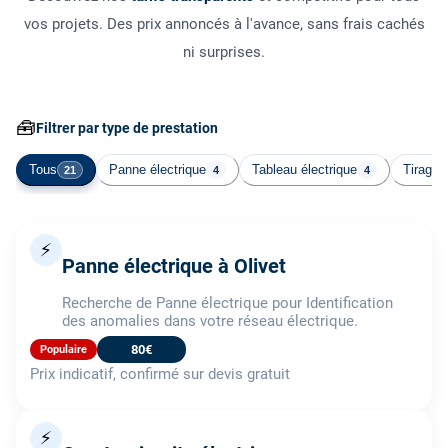
vos projets. Des prix annoncés à l'avance, sans frais cachés
ni surprises.
🧰
Filtrer par type de prestation
Tous
Panne électrique
Tableau électrique
Tirage 
21
4
4
⚡
Panne électrique à Olivet
Recherche de Panne électrique pour Identification
des anomalies dans votre réseau électrique.
80€
Populaire
Prix indicatif, confirmé sur devis gratuit
⚡