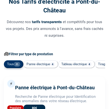
Nos Tarifs d'électricité à Pont-du-
Château
Découvrez nos
tarifs transparents
et compétitifs pour tous
vos projets. Des prix annoncés à l'avance, sans frais cachés
ni surprises.
🧰
Filtrer par type de prestation
Tous
Panne électrique
Tableau électrique
Tirage 
21
4
4
⚡
Panne électrique à Pont-du-Château
Recherche de Panne électrique pour Identification
des anomalies dans votre réseau électrique.
80€
Populaire