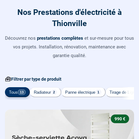
Nos Prestations d'électricité à
Thionville
Découvrez nos
prestations complètes
et sur-mesure pour tous
vos projets. Installation, rénovation, maintenance avec
garantie qualité.
🧰
Filtrer par type de produit
Tous
Radiateur
Panne électrique
Tirage de Ligne
13
2
1
990 €