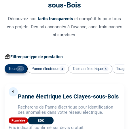
sous-Bois
Découvrez nos
tarifs transparents
et compétitifs pour tous
vos projets. Des prix annoncés à l'avance, sans frais cachés
ni surprises.
🧰
Filtrer par type de prestation
Tous
Panne électrique
Tableau électrique
Tirage 
21
4
4
⚡
Panne électrique Les Clayes-sous-Bois
Recherche de Panne électrique pour Identification
des anomalies dans votre réseau électrique.
80€
Populaire
Prix indicatif, confirmé sur devis gratuit